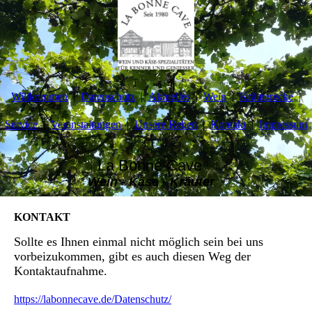
Willkommen
Datenschutz
Aktuelles
Wein
Kräuterecke
Service
Veranstaltungen
Unsere Reben
Kontakt
Impressum
La Bonne Cave
Wein - Käse - Kräuter
KONTAKT
Sollte es Ihnen einmal nicht möglich sein bei uns
vorbeizukommen, gibt es auch diesen Weg der
Kontaktaufnahme.
https://labonnecave.de/Datenschutz/